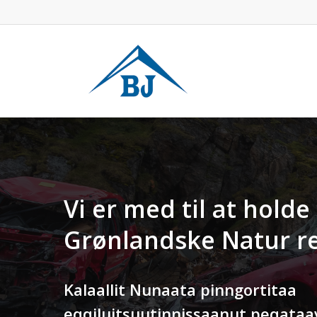
Skip
to
main
content
Vi er med til at holde
Grønlandske Natur r
Kalaallit Nunaata pinngortitaa
eqqiluitsuutinnissaanut peqataa