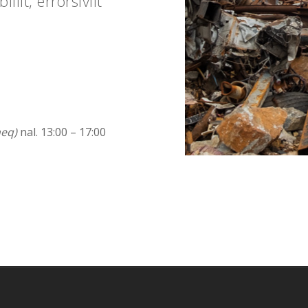
lit, errorsiviit
neq)
nal. 13:00 – 17:00