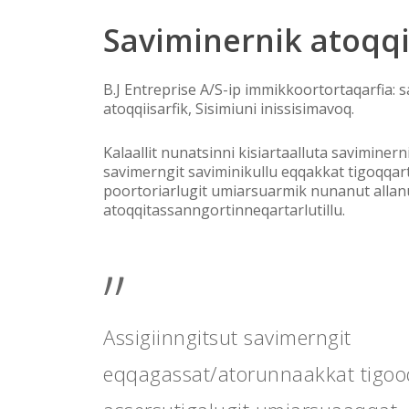
Saviminernik
atoqqi
B.J Entreprise A/S-ip immikkoortortaqarfia: 
atoqqiisarfik, Sisimiuni inissisimavoq.
Kalaallit nunatsinni kisiartaalluta saviminern
savimerngit saviminikullu eqqakkat tigoqqa
poortoriarlugit umiarsuarmik nunanut allan
atoqqitassanngortinneqartarlutillu.
”
Assigiinngitsut savimerngit
eqqagassat/atorunnaakkat tigoo