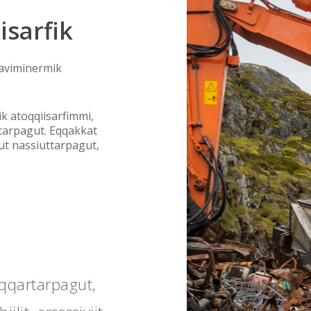
isarfik
saviminermik
ik atoqqiisarfimmi,
rtarpagut. Eqqakkat
ut nassiuttarpagut,
qqartarpagut,