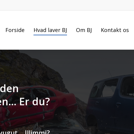
Forside
Hvad laver BJ
Om BJ
Kontakt os
 den
en… Er du?
vugut… Illimmi?