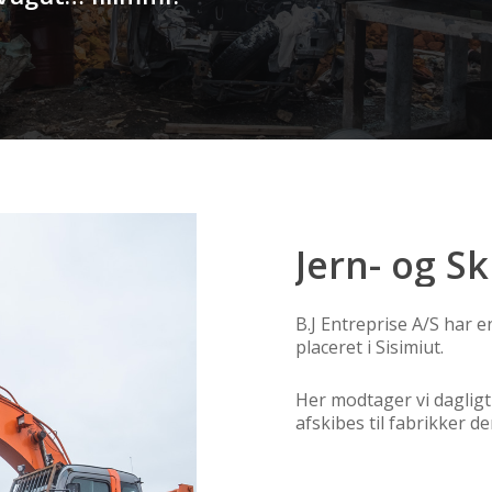
Jern-
og
Sk
B.J Entreprise A/S har 
placeret i Sisimiut.
Her modtager vi daglig
afskibes til fabrikker d